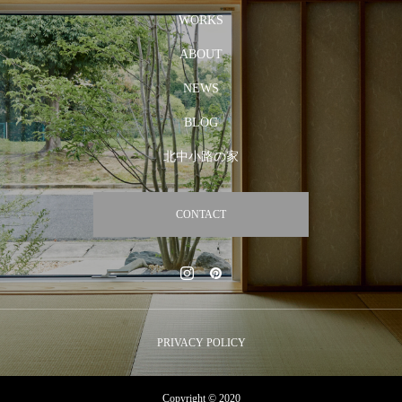
WORKS
ABOUT
NEWS
BLOG
北中小路の家
CONTACT
PRIVACY POLICY
Copyright © 2020