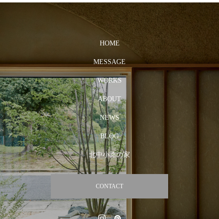
HOME
MESSAGE
WORKS
ABOUT
NEWS
BLOG
北中小路の家
CONTACT